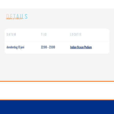
DETAILS
LOCATIE & TIJDSTIP
DATUM
TIJD
LOCATIE
donderdag 13 juni
22:00
-
23:00
Indian Ocean Podium