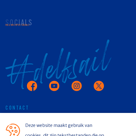
SOCIALS
VOLG ONS OP DE SOCIALS
Facebook
Youtube
Instagram
X
CONTACT
Deze website maakt gebruik van
Stichting Delfsail
cookies, dit zijn tekstbestanden die op