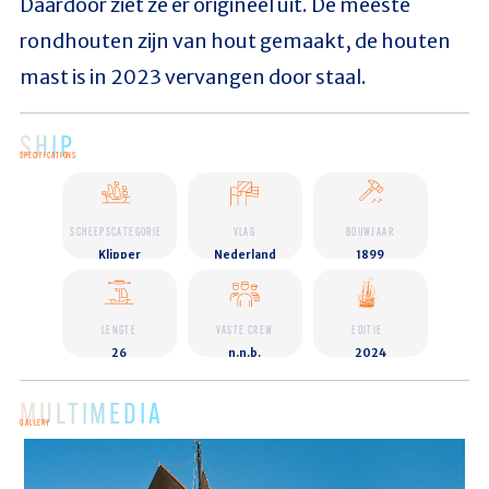
Daardoor ziet ze er origineel uit. De meeste
rondhouten zijn van hout gemaakt, de houten
mast is in 2023 vervangen door staal.
SHIP
SPECIFICATIONS
SCHEEPSCATEGORIE
VLAG
BOUWJAAR
Klipper
Nederland
1899
LENGTE
VASTE CREW
EDITIE
26
n.n.b.
2024
MULTIMEDIA
GALLERY