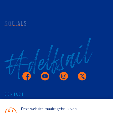
SOCIALS
VOLG ONS OP DE SOCIALS
Facebook
Youtube
Instagram
X
CONTACT
Deze website maakt gebruik van
Stichting Delfsail