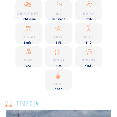
SCHEEPSCATEGORIE
VLAG
BOUWJAAR
Lichtschip
Duitsland
1914
THUISHAVEN
HOOGTE
BREEDTE
Emden
5.55
8.10
LENGTE
DIEPGANG
VASTE CREW
52.5
4.25
n.n.b.
EDITIE
2024
MULTIMEDIA
GALLERY