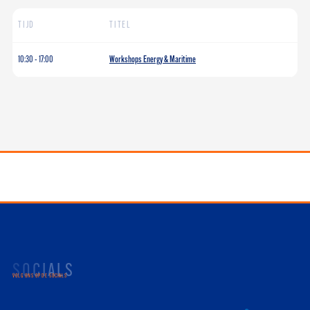
TIJD
TITEL
10:30
-
17:00
Workshops Energy & Maritime
SOCIALS
VOLG ONS OP DE SOCIALS