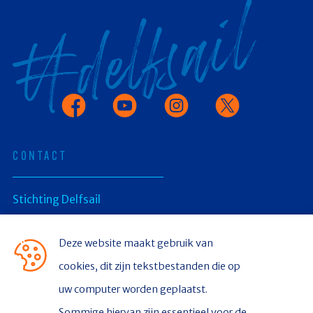
Facebook
Youtube
Instagram
X
CONTACT
Stichting Delfsail
Postbus 336
Deze website maakt gebruik van
cookies, dit zijn tekstbestanden die op
9930 AH Delfzijl
uw computer worden geplaatst.
Sommige hiervan zijn essentieel voor de